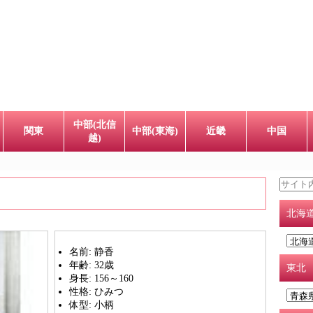
中部(北信
関東
中部(東海)
近畿
中国
越)
北海
名前:
静香
年齢:
32歳
東北
身長:
156～160
性格:
ひみつ
体型:
小柄