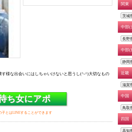
関東
中部(
中部(
近畿
す様な出会いにはしちゃいけないと思うし(^-^)大切なもの
中国
待ち女にアポ
の子とはLINEすることができます
四国