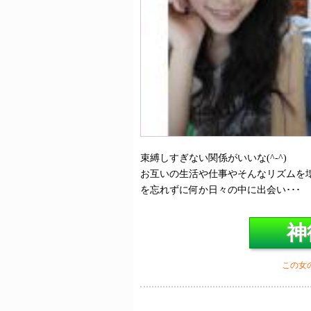
束縛しすぎない関係がいいな(^-^)
お互いの生活や仕事やそんなリズムを壊
を忘れずに何か日々の中に出会い･･･
神
この女