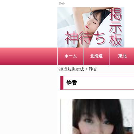
静香
ホーム
北海道
東北
神待ち掲示板
>
静香
静香