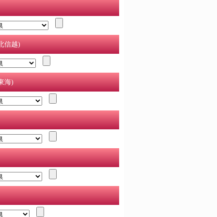
北信越)
東海)